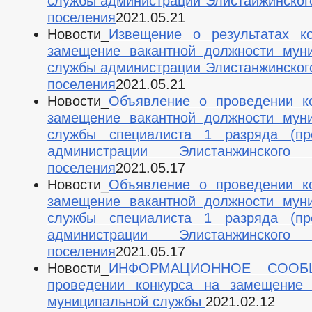
службы администрации Элистаижинского
поселения
2021.05.21
Новости_
Извещение о результатах к
замещение вакантной должности мун
службы администрации Элистанжинского
поселения
2021.05.21
Новости_
Объявление о проведении к
замещение вакантной должности мун
службы специалиста 1 разряда (про
администрации Элистанжинского 
поселения
2021.05.17
Новости_
Объявление о проведении к
замещение вакантной должности мун
службы специалиста 1 разряда (про
администрации Элистанжинского 
поселения
2021.05.17
Новости_
ИНФОРМАЦИОННОЕ СООБ
проведении конкурса на замещение 
муниципальной службы
2021.02.12