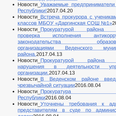
Новости_
Уважаемые предприниматели
Республики!
2017.04.20
Новости_
Встреча прокурора с ученика
классов МБОУ «Даргинская СОШ №1»
2
Новости_
Прокуратурой района п
проверка исполнения антикорру
законодательства образова
организациями Веденского муниц
района.
2017.04.13
Новости_
Прокуратурой района 
нарушения в деятельности упр
организации.
2017.04.13
Новости_
В Веденском районе вве
чрезвычайной ситуации
2016.08.04
Новости_
Прокуратура Чеч
Республики
2016.08.04
Новости_
Уточнены требования к ад
представителям в суде по админис