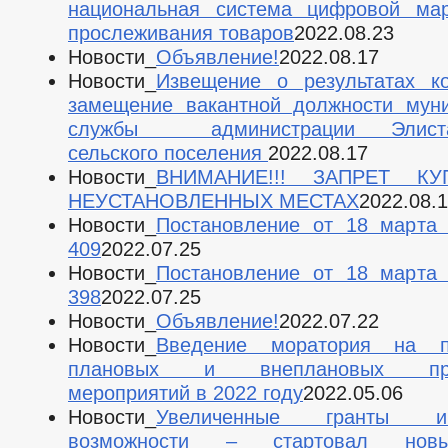
национальная система цифровой мар
прослеживания товаров
2022.08.23
Новости_
Объявление!
2022.08.17
Новости_
Извещение о результатах к
замещение вакантной должности мун
службы администрации Элистан
сельского поселения
2022.08.17
Новости_
ВНИМАНИЕ!!! ЗАПРЕТ К
НЕУСТАНОВЛЕННЫХ МЕСТАХ
2022.08.
Новости_
Постановление от 18 марта
409
2022.07.25
Новости_
Постановление от 18 марта
398
2022.07.25
Новости_
Объявление!
2022.07.22
Новости_
Введение моратория на п
плановых и внеплановых про
мероприятий в 2022 году
2022.05.06
Новости_
Увеличенные гранты 
возможности – стартовал нов