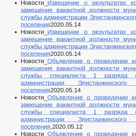
Новости_
Извещение о результатах к
замещение вакантной должности мун
службы администрации Элистанжинского
поселения
2020.05.14
Новости_
Извещение о результатах к
замещение вакантной должности мун
службы администрации Элистанжинского
поселения
2020.05.14
Новости_
Объявление о проведении к
замещение вакантной должности мун
службы специалиста 1 разряда (с
администрации Элистанжинского 
поселения
2020.05.14
Новости_
Объявление о проведении к
замещение вакантной должности мун
службы специалиста 1 разряда (с
администрации Элистаижинского 
поселения.
2020.05.12
Новости_
Объявление о проведении к