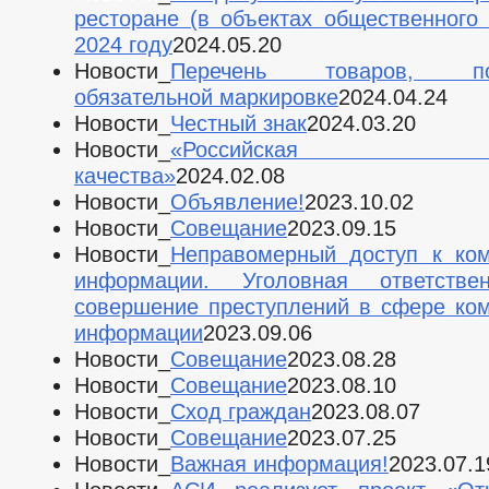
ресторане (в объектах общественного 
2024 году
2024.05.20
Новости_
Перечень товаров, по
обязательной маркировке
2024.04.24
Новости_
Честный знак
2024.03.20
Новости_
«Российская си
качества»
2024.02.08
Новости_
Объявление!
2023.10.02
Новости_
Совещание
2023.09.15
Новости_
Неправомерный доступ к ко
информации. Уголовная ответстве
совершение преступлений в сфере ко
информации
2023.09.06
Новости_
Совещание
2023.08.28
Новости_
Совещание
2023.08.10
Новости_
Сход граждан
2023.08.07
Новости_
Совещание
2023.07.25
Новости_
Важная информация!
2023.07.1