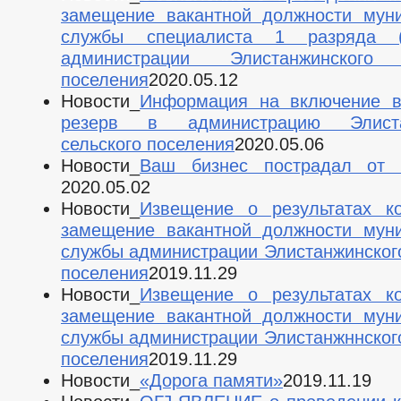
замещение вакантной должности мун
службы специалиста 1 разряда (с
администрации Элистанжинского 
поселения
2020.05.12
Новости_
Информация на включение в
резерв в администрацию Элиста
сельского поселения
2020.05.06
Новости_
Ваш бизнес пострадал от 
2020.05.02
Новости_
Извещение о результатах к
замещение вакантной должности мун
службы администрации Элистанжинского
поселения
2019.11.29
Новости_
Извещение о результатах к
замещение вакантной должности мун
службы администрации Элистанжннского
поселения
2019.11.29
Новости_
«Дорога памяти»
2019.11.19