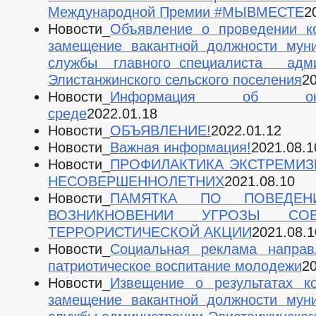
Международной Премии #МЫВМЕСТЕ
2
Новости_
Объявление о проведении к
замещение вакантной должности мун
службы главного специалиста адми
Элистанжинского сельского поселения
20
Новости_
Информация об окр
среде
2022.01.18
Новости_
ОБЪЯВЛЕНИЕ!
2022.01.12
Новости_
Важная информация!
2021.08.1
Новости_
ПРОФИЛАКТИКА ЭКСТРЕМИЗ
НЕСОВЕРШЕННОЛЕТНИХ
2021.08.10
Новости_
ПАМЯТКА ПО ПОВЕДЕ
ВОЗНИКНОВЕНИИ УГРОЗЫ СОВ
ТЕРРОРИСТИЧЕСКОЙ АКЦИИ
2021.08.1
Новости_
Социальная реклама направ
патриотическое воспитание молодежи
20
Новости_
Извещение о результатах к
замещение вакантной должности мун