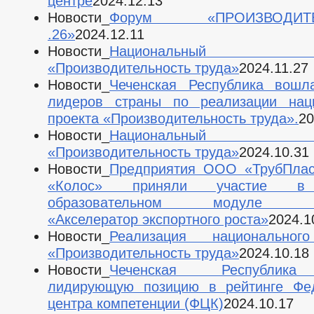
центре
2024.12.13
Новости_
Форум «ПРОИЗВОДИТЕ
.26»
2024.12.11
Новости_
Национальный п
«Производительность труда»
2024.11.27
Новости_
Чеченская Республика вошл
лидеров страны по реализации наци
проекта «Производительность труда».
20
Новости_
Национальный п
«Производительность труда»
2024.10.31
Новости_
Предприятия ООО «ТрубПла
«Колос» приняли участие в
образовательном модуле пр
«Акселератор экспортного роста»
2024.1
Новости_
Реализация национальног
«Производительность труда»
2024.10.18
Новости_
Чеченская Республик
лидирующую позицию в рейтинге Фед
центра компетенции (ФЦК)
2024.10.17