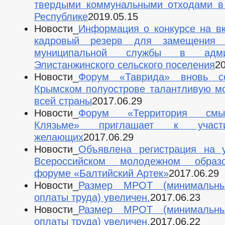
твердыми коммунальными отходами в
Республике
2019.05.15
Новости_
Информация о конкурсе на в
кадровый резерв для замещения 
муниципальной службы в админ
Элистанжинского сельского поселения
20
Новости_
Форум «Таврида» вновь с
Крымском полуострове талантливую м
всей страны
2017.06.29
Новости_
Форум «Территория см
Клязьме» приглашает к учас
желающих
2017.06.29
Новости_
Объявлена регистрация на 
Всероссийском молодежном образо
форуме «Балтийский Артек»
2017.06.29
Новости_
Размер МРОТ (минимальн
оплаты труда) увеличен.
2017.06.23
Новости_
Размер МРОТ (минимальн
оплаты труда) увеличен.
2017.06.22