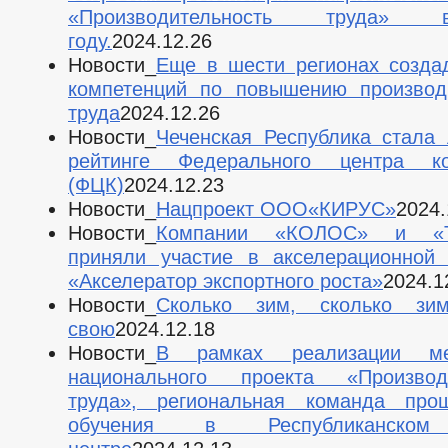
«Производительность труда
году.
2024.12.26
Новости_
Еще в шести регионах созда
компетенций по повышению производ
труда
2024.12.26
Новости_
Чеченская Республика стала
рейтинге Федерального центра ко
(ФЦК)
2024.12.23
Новости_
Нацпроект ООО«КИРУС»
2024.
Новости_
Компании «КОЛОС» и «Тр
приняли участие в акселерационной
«Акселератор экспортного роста»
2024.1
Новости_
Сколько зим, сколько зи
свою
2024.12.18
Новости_
В рамках реализации ме
национального проекта «Производи
труда», региональная команда про
обучения в Республиканском