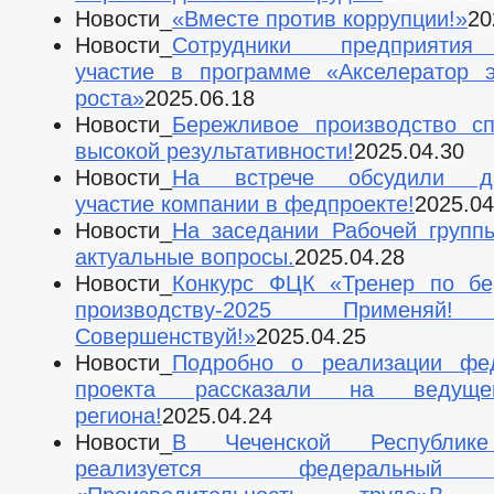
Новости_
«Вместе против коррупции!»
20
Новости_
Сотрудники предприятия
участие в программе «Акселератор э
роста»
2025.06.18
Новости_
Бережливое производство сп
высокой результативности!
2025.04.30
Новости_
На встрече обсудили да
участие компании в федпроекте!
2025.04
Новости_
На заседании Рабочей групп
актуальные вопросы.
2025.04.28
Новости_
Конкурс ФЦК «Тренер по бе
производству-2025 Применяй!
Совершенствуй!»
2025.04.25
Новости_
Подробно о реализации фед
проекта рассказали на ведущ
региона!
2025.04.24
Новости_
В Чеченской Республике
реализуется федеральный