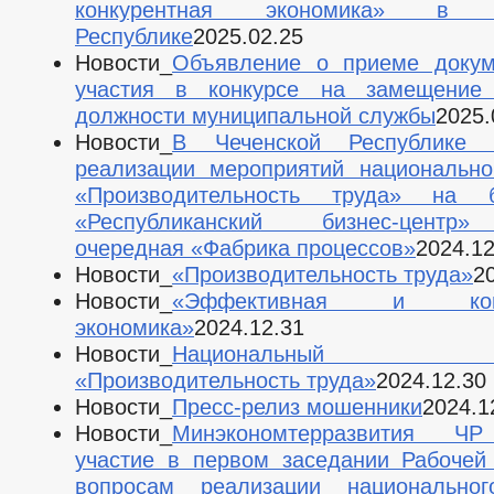
конкурентная экономика» в Ч
Республике
2025.02.25
Новости_
Объявление о приеме докум
участия в конкурсе на замещение 
должности муниципальной службы
2025.
Новости_
В Чеченской Республике
реализации мероприятий национально
«Производительность труда» на
«Республиканский бизнес-центр
очередная «Фабрика процессов»
2024.12
Новости_
«Производительность труда»
2
Новости_
«Эффективная и конк
экономика»
2024.12.31
Новости_
Национальный п
«Производительность труда»
2024.12.30
Новости_
Пресс-релиз мошенники
2024.1
Новости_
Минэкономтерразвития Ч
участие в первом заседании Рабочей
вопросам реализации национальног