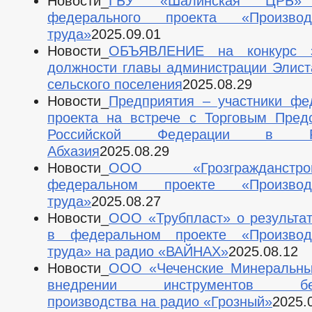
Новости_
ГБУ «Шалинская ЦРБ» 
федерального проекта «Производи
труда»
2025.09.01
Новости_
ОБЪЯВЛЕНИЕ на конкурс 
должности главы администрации Элист
сельского поселения
2025.08.29
Новости_
Предприятия – участники фе
проекта на встрече с Торговым Пред
Российской Федерации в Ре
Абхазия
2025.08.29
Новости_
ООО «Грозгражданс
федеральном проекте «Производи
труда»
2025.08.27
Новости_
ООО «Трубпласт» о результат
в федеральном проекте «Производи
труда» на радио «ВАЙНАХ»
2025.08.12
Новости_
ООО «Чеченские Минеральны
внедрении инструментов бер
производства на радио «Грозный»
2025.