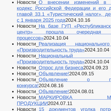
Новости_
О внесении изменений в 
кодекс Российской Федерации и его 
главой 33.1 «Туристический налог», д
с 1 января 2025 года
2024.10.16
Новости_
На базе ГУП «Республиканск
центр» прошла очередная «
процессов»
2024.10.04
Новости_
Реализация национальног
«Производительность труда»
2024.10.04
Новости_
Национальный п
«Производительность труда»
2024.10.04
Новости_
Опрос для бизнеса
2024.09.23
Новости_
Объявление!
2024.09.15
Новости_
Объявление о пров
конкурса!
2024.08.16
Новости_
Объявление!
2024.08.01
Новости_
МАРКИРОВКА МОЛ
ПРОДУКЦИИ
2024.07.11
Новости_
15 документов уголка потр