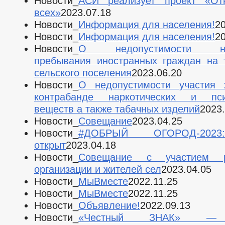
Новости_
АСИ реализует проект «От
всех»
2023.07.18
Новости_
Информация для населения!
20
Новости_
Информация для населения!
20
Новости_
О недопустимости нез
пребывания иностранных граждан на 
сельского поселения
2023.06.20
Новости_
О недопустимости участия 
контрабанде наркотических и пси
веществ а также табачных изделий
2023.
Новости_
Совещание
2023.04.25
Новости_
#ДОБРЫЙ ОГОРОД-2023
открыт
2023.04.18
Новости_
Совещание с участием р
организации и жителей сел
2023.04.05
Новости_
МыВместе
2022.11.25
Новости_
МыВместе
2022.11.25
Новости_
Объявление!
2022.09.13
Новости_
«Честный ЗНАК» — 