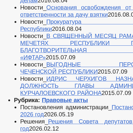
делам
2016.08.04
Новости_
Основания освобождения от
ответственности за дачу взятки
2016.08.
Новости_
Прокуратура Чеч
Республики
2016.08.04
Новости_
В СВЯЩЕННЫЙ МЕСЯЦ РАМА
МЕЧЕТЯХ РЕСПУБЛИКИ ПР
БЛАГОТВОРИТЕЛЬНАЯ 
«ИФТАР»
2015.07.09
Новости_
ВЫГОДНЫЕ ПЕРСП
ЧЕЧЕНСКОЙ РЕСПУБЛИКИ
2015.07.09
Новости_
ИДРИС ЧЕРХИГОВ НАЗН
ДОЛЖНОСТЬ ГЛАВЫ АДМИНИ
КУРЧАЛОЕВСКОГО РАЙОНА
2015.07.09
Рубрика:
Правовые акты
Постановления администрации_
Постан
2026 год
2026.05.19
Решения_
Решения Совета депутато
год
2026.02.12