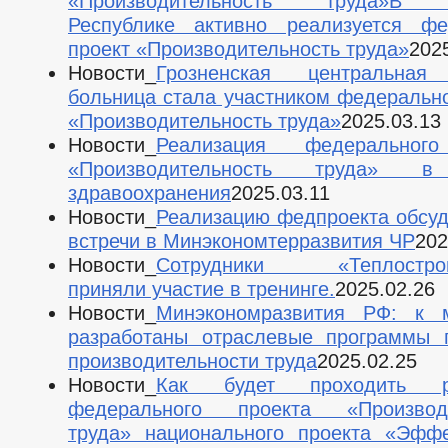
«Производительность труда»В Ч
Республике активно реализуется фе
проект «Производительность труда»
202
Новости_
Грозненская центральная
больница стала участником федерально
«Производительность труда»
2025.03.13
Новости_
Реализация федеральног
«Производительность труда» в
здравоохранения
2025.03.11
Новости_
Реализацию федпроекта обсуд
встречи в Минэкономтерразвития ЧР
202
Новости_
Сотрудники «Теплострой
приняли участие в тренинге.
2025.02.26
Новости_
Минэкономразвития РФ: к 
разработаны отраслевые программы 
производительности труда
2025.02.25
Новости_
Как будет проходить ре
федерального проекта «Производи
труда» национального проекта «Эфф