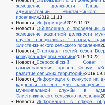
Новости_
ОБЪЯВЛЕНИЕ о проведении к
замещение должности Главы
администрации Элистанжинкого 
поселения
2019.11.18
Новости_
Информация!
2019.11.07
Новости_
Объявление о проведении к
замещение вакантной должности мун
службы специалиста 1 разряда адми
Элистанжинского сельского поселения
20
Новости_
Стартовал третий сезон Всер
конкурса «Лидеры России»
2019.10.22
Новости_
Всероссийский Совет 
самоуправления провел Форум «Ко
развитие сельских территорий»
2019.09.
Новости_
Информация о конкурсе на в
кадровый резерв для замещения 
муниципальной службы в админ
Элистанжинского сельского поселения
20
Новости_
Информация в сфере обр