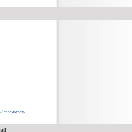
ь
/
просмотреть
тий