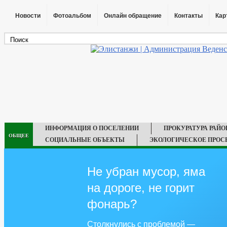
Новости
Фотоальбом
Онлайн обращение
Контакты
Кар
ИНФОРМАЦИЯ О ПОСЕЛЕНИИ
ПРОКУРАТУРА РАЙО
ОБЩЕЕ
СОЦИАЛЬНЫЕ ОБЪЕКТЫ
ЭКОЛОГИЧЕСКОЕ ПРОС
ГЛАВА
РЕКВИЗИТЫ
АДМИНИСТРАЦИЯ
ГРАДОСТРОИТЕЛЬСТВО
ГЕНЕРАЛЬНЫЙ 
Не убран мусор, яма
ПРАВИЛА ЗЕМЛЕПОЛЬЗОВАНИЯ
на дороге, не горит
ИНФОРМАЦИЯ О ДЕЯТЕЛЬНОСТИ
ПЛАНЫ И ОТЧЕТЫ РАБО
ИНФОРМАЦИЯ ОБ ИСПОЛНЕНИИ ПП ГЛАВЫ ЧР ПОСТОЯННОГО ХАР
фонарь?
СТРУКТУРА, ПОЛНОМОЧИЯ, ЗАДАЧИ И ФУНКЦИИ
СВЕДЕНИ
Столкнулись с проблемой —
ИНФОРМАЦИЯ О КАДРОВОМ ОБЕСПЕЧЕНИИ
ПОРЯДОК ПОС