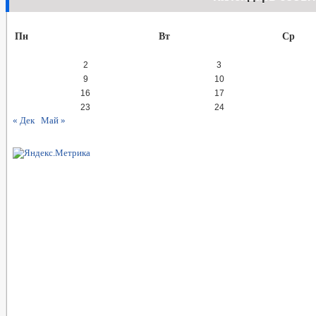
Пн
Вт
Ср
2
3
9
10
16
17
23
24
« Дек
Май »