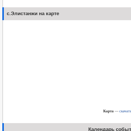
с.Элистанжи на карте
Карта
—
скачат
Календарь собы