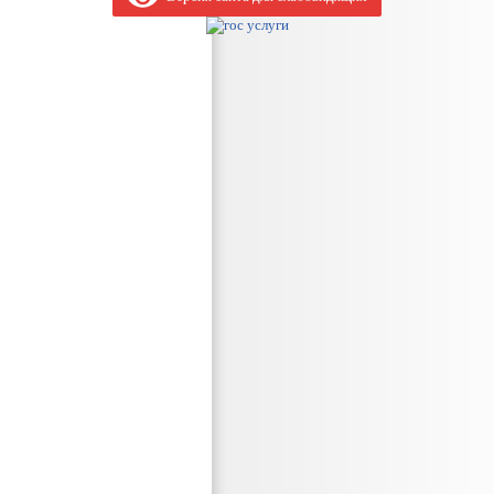
КАЗЫ
РЕШЕНИЯ
ПРОЕКТЫ К ОБСУЖДЕНИЮ
ЯДОК ОБЖАЛОВАНИЯ НПА
РАСПОРЯЖЕНИЯ АДМИНИСТРАЦИИ
ТАНОВЛЕНИЯ АДМИНИСТРАЦИИ
ПУБЛИЧНЫЕ СЛУШАНИЯ
МАТИВНО-ПРАВОВЫЕ АКТЫ
_
АЯ
ГРАФИК ПРИЕМА ГРАЖДАН
ОБЗОРЫ ОБРАЩЕНИЙ ГРА
ДОК РАССМОТРЕНИЯ ОБРАЩЕНИЙ