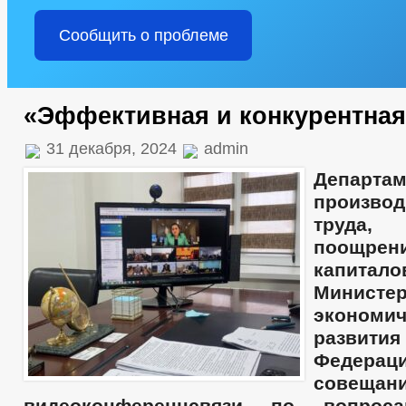
Сообщить о проблеме
«Эффективная и конкурентная
31 декабря, 2024
admin
Департам
производ
труда
поощрен
капитало
Министер
экономич
развити
Федера
совеща
видеоконференцсвязи по вопрос