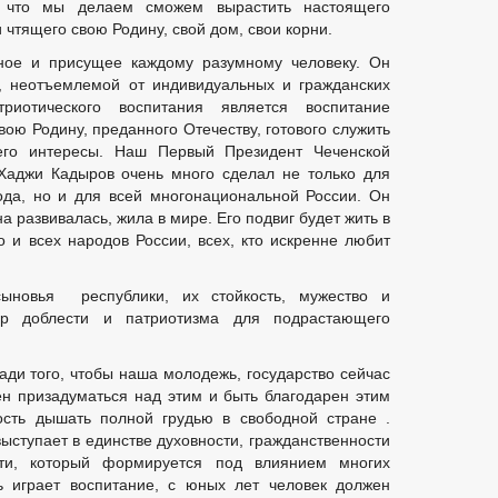
о что мы делаем сможем вырастить настоящего
 чтящего свою Родину, свой дом, свои корни.
тное и присущее каждому разумному человеку. Он
й, неотъемлемой от индивидуальных и гражданских
риотического воспитания является воспитание
ою Родину, преданного Отечеству, готового служить
го интересы. Наш Первый Президент Чеченской
Хаджи Кадыров очень много сделал не только для
ода, но и для всей многонациональной России. Он
на развивалась, жила в мире. Его подвиг будет жить в
о и всех народов России, всех, кто искренне любит
ыновья республики, их стойкость, мужество и
 доблести и патриотизма для подрастающего
ади того, чтобы наша молодежь, государство сейчас
н призадуматься над этим и быть благодарен этим
ость дышать полной грудью в свободной стране .
выступает в единстве духовности, гражданственности
сти, который формируется под влиянием многих
ь играет воспитание, с юных лет человек должен