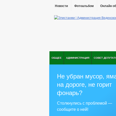
Новости
Фотоальбом
Онлайн о
ОБЩЕЕ
АДМИНИСТРАЦИЯ
СОВЕТ ДЕПУТАТ
Не убран мусор, ям
на дороге, не горит
фонарь?
Столкнулись с проблемой —
сообщите о ней!