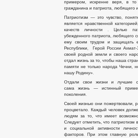
примером, искренне веря, в т
гражданина и патриота, любящего и
Патриотизм — это чувство, поня
является нравственной категорие
качеств личности . Целью пат
убежденного патриота, любящего св
ему своим трудом и защищать е
Республики, Герой России Ахмат-
своей родной земли и своего нар
отдал жизнь за то, чтобы наша стра
памяти не только народа Чечни, н
нашу Родину».
Отдали свои жизни и лучшие с
сама жизнь — истинный пример
поколения.
Своей жизнью они пожертвовали, р
процветало. Каждый человек долже
людям за то, что имеет возможн
Следует отметить, что патриотизм 
и социальной активности лично
факторов. При этом главную рол