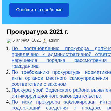
Сообщить о проблеме
Прокуратура 2021 г.
5 апреля, 2021
admin
По постановлению прокурора должн
привлечено к административной ответс
нарушение порядка рассмотрения
гражданина
По требованию прокуратуры нормативн
акты органов местного самоуправления
соответствие с законом
Прокуратурой Веденского района выявле
антикоррупционного законодательства
По иску прокурора заблокирован инте
содержащий сведения о продаже ре