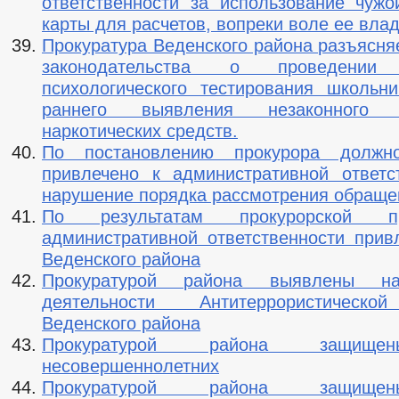
ответственности за использование чужо
карты для расчетов, вопреки воле ее вла
Прокуратура Веденского района разъясня
законодательства о проведении 
психологического тестирования школьн
раннего выявления незаконного п
наркотических средств.
По постановлению прокурора должн
привлечено к административной ответс
нарушение порядка рассмотрения обраще
По результатам прокурорской п
административной ответственности прив
Веденского района
Прокуратурой района выявлены н
деятельности Антитеррористическо
Веденского района
Прокуратурой района защищ
несовершеннолетних
Прокуратурой района защищ