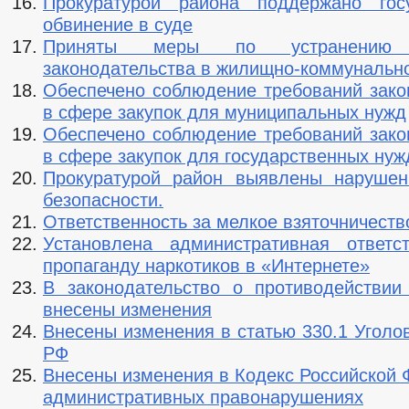
Прокуратурой района поддержано госу
обвинение в суде
Приняты меры по устранению 
законодательства в жилищно-коммунальн
Обеспечено соблюдение требований зако
в сфере закупок для муниципальных нужд
Обеспечено соблюдение требований зако
в сфере закупок для государственных нуж
Прокуратурой район выявлены нарушен
безопасности.
Ответственность за мелкое взяточничеств
Установлена административная ответс
пропаганду наркотиков в «Интернете»
В законодательство о противодействии
внесены изменения
Внесены изменения в статью 330.1 Уголо
РФ
Внесены изменения в Кодекс Российской 
административных правонарушениях