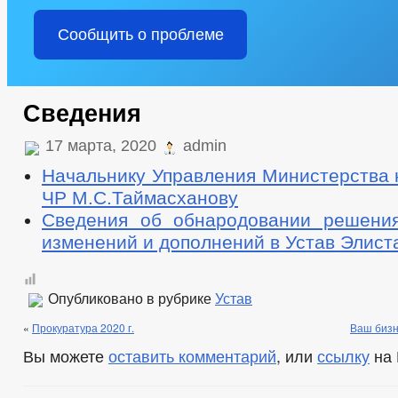
Сообщить о проблеме
Сведения
17 марта, 2020
admin
Начальнику Управления Министерства 
ЧР М.С.Таймасханову
Сведения об обнародовании решени
изменений и дополнений в Устав Элиста
Опубликовано в рубрике
Устав
«
Прокуратура 2020 г.
Ваш бизн
Вы можете
оставить комментарий
, или
ссылку
на 