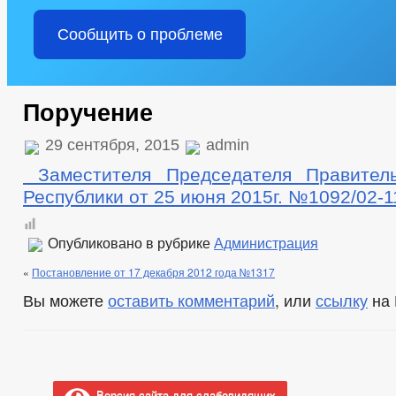
Сообщить о проблеме
Поручение
29 сентября, 2015
admin
Заместителя Председателя Правитель
Республики от 25 июня 2015г. №1092/02-1
Опубликовано в рубрике
Администрация
«
Постановление от 17 декабря 2012 года №1317
Вы можете
оставить комментарий
, или
ссылку
на 
Версия сайта для слабовидящих