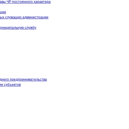
вы ЧР постоянного характера
кции
ных служащих администрации
муниципальную службу
еднего предпринемательства
ие субъектов