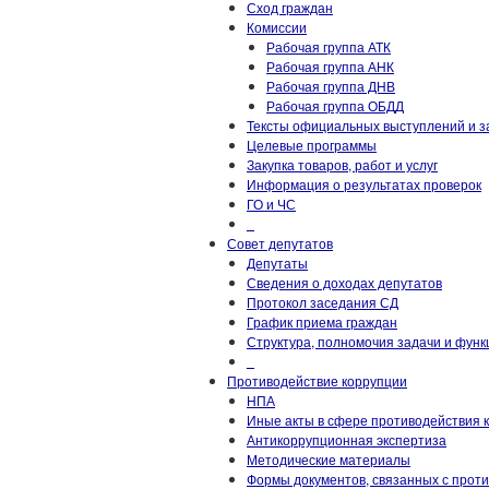
Сход граждан
Комиссии
Рабочая группа АТК
Рабочая группа АНК
Рабочая группа ДНВ
Рабочая группа ОБДД
Тексты официальных выступлений и з
Целевые программы
Закупка товаров, работ и услуг
Информация о результатах проверок
ГО и ЧС
_
Совет депутатов
Депутаты
Сведения о доходах депутатов
Протокол заседания СД
График приема граждан
Структура, полномочия задачи и функ
_
Противодействие коррупции
НПА
Иные акты в сфере противодействия 
Антикоррупционная экспертиза
Методические материалы
Формы документов, связанных с прот