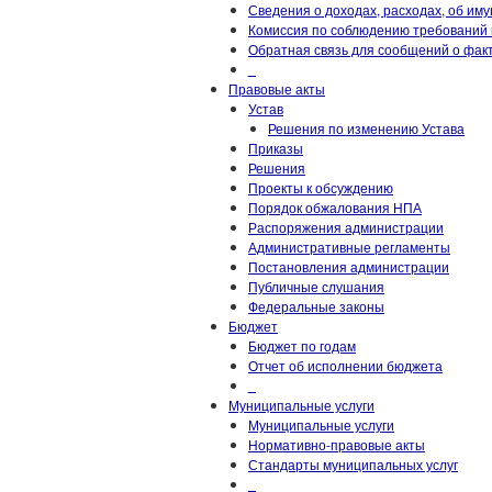
Сведения о доходах, расходах, об им
Комиссия по соблюдению требований 
Обратная связь для сообщений о фак
_
Правовые акты
Устав
Решения по изменению Устава
Приказы
Решения
Проекты к обсуждению
Порядок обжалования НПА
Распоряжения администрации
Административные регламенты
Постановления администрации
Публичные слушания
Федеральные законы
Бюджет
Бюджет по годам
Отчет об исполнении бюджета
_
Муниципальные услуги
Муниципальные услуги
Нормативно-правовые акты
Стандарты муниципальных услуг
_