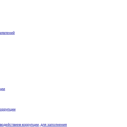
аявлений
ции
коррупции
иводействием коррупции, для заполнения