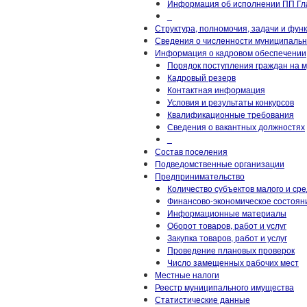
Информация об исполнении ПП Гла
_
Структура, полномочия, задачи и фун
Сведения о численности муниципаль
Информация о кадровом обеспечении
Порядок поступления граждан на 
Кадровый резерв
Контактная информация
Условия и результаты конкурсов
Квалификационные требования
Сведения о вакантных должностях
_
Состав поселения
Подведомственные организации
Предпринимательство
Количество субъектов малого и ср
Финансово-экономическое состоян
Информационные материалы
Оборот товаров, работ и услуг
Закупка товаров, работ и услуг
Проведение плановых проверок
Число замещенных рабочих мест
Местные налоги
Реестр муниципального имущества
Статистические данные