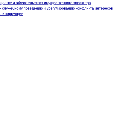
уществе и обязательствах имущественного характера
к служебному поведению и урегулированию конфликта интересов
тах коррупции