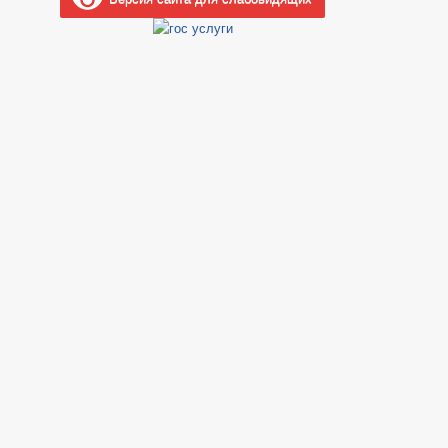
Стандарты муниципальных услуг
_
Прием граждан
Обращение к главе
Интернет приемная
График приема граждан
Обзоры обращений граждан
Форма обращений и заявлений
Порядок рассмотрения обращений
Регламент рассмотрения обращений