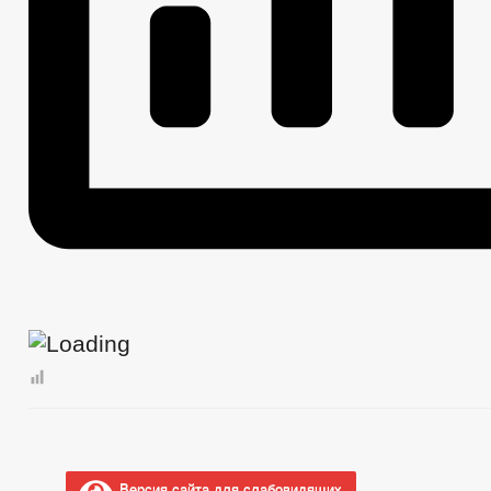
Методические материалы
Формы документов, связанных с противодействием коррупции, для з
Сведения о доходах, расходах, об имуществе и обязательствах имущ
Комиссия по соблюдению требований к служебному поведению и уре
Обратная связь для сообщений о фактах коррупции
_
Правовые акты
Устав
Решения по изменению Устава
Приказы
Решения
Проекты к обсуждению
Порядок обжалования НПА
Распоряжения администрации
Административные регламенты
Постановления администрации
Публичные слушания
Федеральные законы
Бюджет
Бюджет по годам
Отчет об исполнении бюджета
_
Муниципальные услуги
Муниципальные услуги
Версия сайта для слабовидящих
Нормативно-правовые акты